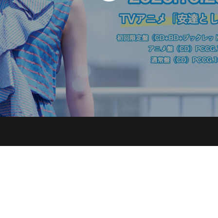
伊藤 翼
tubas_ito@me.com