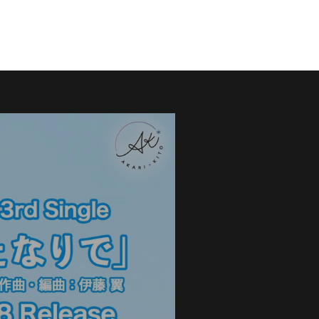
tubas_ito@me.com